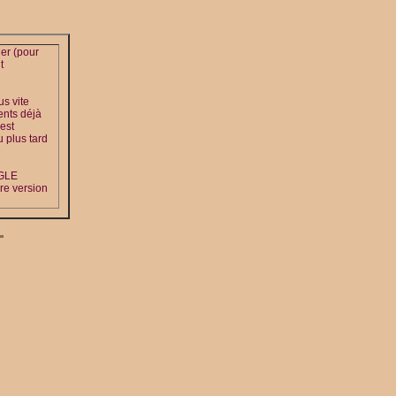
ier (pour
t
us vite
ients déjà
 est
 plus tard
OGLE
re version