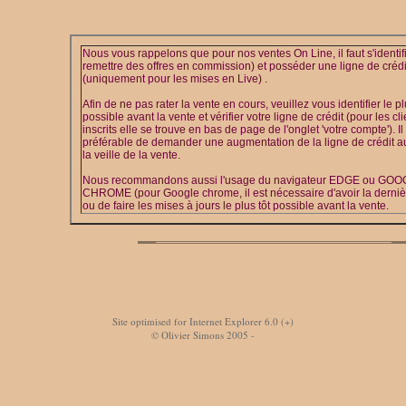
Nous vous rappelons que pour nos ventes On Line, il faut s'identif
remettre des offres en commission) et posséder une ligne de crédi
(uniquement pour les mises en Live) .
Afin de ne pas rater la vente en cours, veuillez vous identifier le pl
possible avant la vente et vérifier votre ligne de crédit (pour les cl
inscrits elle se trouve en bas de page de l'onglet 'votre compte'). Il
préférable de demander une augmentation de la ligne de crédit au
la veille de la vente.
Nous recommandons aussi l'usage du navigateur EDGE ou GO
CHROME (pour Google chrome, il est nécessaire d'avoir la derniè
ou de faire les mises à jours le plus tôt possible avant la vente.
Site optimised for Internet Explorer 6.0 (+)
© Olivier Simons 2005 -